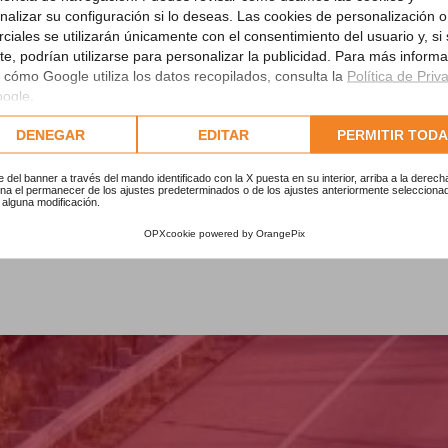
les reclamaciones a través de su departamento legal, hasta una posibl
nalizar su configuración si lo deseas. Las cookies de personalización o
ciales se utilizarán únicamente con el consentimiento del usuario y, si
te, podrían utilizarse para personalizar la publicidad. Para más inform
CHOS Y OBLIGACIONES) PARA ENTREGAR AL CLIENTE FINAL
 cómo Google utiliza los datos recopilados, consulta la
Política de Priv
oogle
.
nerales. El Vendedor será informado de las condiciones generales del
lte nuestra completa política de cookies.
DENEGAR
EDITAR
PERMITIR TOD
ste último, con el fin de agilizar la gestión de la Garantía Legal y ev
fectos de conformidad.
re del banner a través del mando identificado con la X puesta en su interior, arriba a la derech
na el permanecer de los ajustes predeterminados o de los ajustes anteriormente seleccionad
 alguna modificación.
OPXcookie
powered by
OrangePix