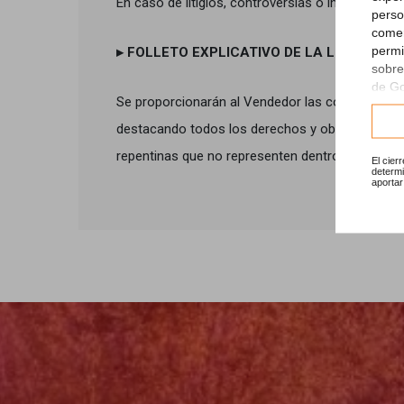
En caso de litigios, controversias o incluso simp
perso
comer
permi
▸
FOLLETO EXPLICATIVO DE LA LEY (DERE
sobre
de G
Se proporcionarán al Vendedor las condiciones ge
Consu
destacando todos los derechos y obligaciones de e
repentinas que no representen dentro de los de
El cier
determi
aportar