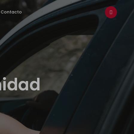
Contacto
M
en
ú
de
ab
ril
midad