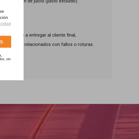
e aparición de juicio (juicio excluido).
 se
ación
acidad
 servicio a entregar al cliente final,
AS
itar litigios relacionados con fallos o roturas
a,
os, sin